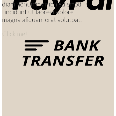
diam nonummy nibh euismod
tincidunt ut laoreet dolore
magna aliquam erat volutpat.
Click me!