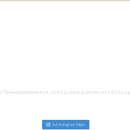
𝚎
♡ℂ𝕠𝕟𝕔𝕖𝕡𝕥𝕤𝕥𝕠𝕣𝕖 𝚖𝚒𝚝 𝚟𝚒𝚎𝚕 𝙻𝚒𝚎𝚋𝚎 𝚣𝚞𝚖 𝙳𝚎𝚝𝚊𝚒𝚕
𝙴𝚒𝚗𝚣𝚒𝚐
Auf Instagram folgen