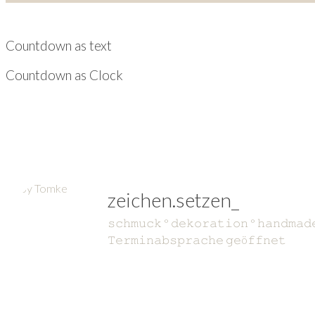
Countdown as text
Countdown as Clock
zeichen.setzen_
𝚜𝚌𝚑𝚖𝚞𝚌𝚔 ° 𝚍𝚎𝚔𝚘𝚛𝚊𝚝𝚒𝚘𝚗 ° 𝚑𝚊𝚗𝚍𝚖𝚊𝚍
𝚃𝚎𝚛𝚖𝚒𝚗𝚊𝚋𝚜𝚙𝚛𝚊𝚌𝚑𝚎 𝚐𝚎ö𝚏𝚏𝚗𝚎𝚝