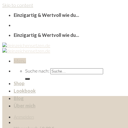
Skip to content
Einzigartig & Wertvoll wie du...
Einzigartig & Wertvoll wie du...
Menu
Suche nach:
Shop
Lookbook
Blog
Über mich
Anmelden