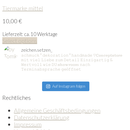
Tiermarke mittel
10,00
€
Lieferzeit: ca. 10 Werktage
Select options
zeichen.setzen_
𝚜𝚌𝚑𝚖𝚞𝚌𝚔 ° 𝚍𝚎𝚔𝚘𝚛𝚊𝚝𝚒𝚘𝚗 ° 𝚑𝚊𝚗𝚍𝚖𝚊𝚍𝚎
♡ℂ𝕠𝕟𝕔𝕖𝕡𝕥𝕤𝕥𝕠𝕣𝕖
𝚖𝚒𝚝 𝚟𝚒𝚎𝚕 𝙻𝚒𝚎𝚋𝚎 𝚣𝚞𝚖 𝙳𝚎𝚝𝚊𝚒𝚕
𝙴𝚒𝚗𝚣𝚒𝚐𝚊𝚛𝚝𝚒𝚐 &
𝚆𝚎𝚛𝚝𝚟𝚘𝚕𝚕 𝚠𝚒𝚎 𝙳𝚄
𝕤𝕙𝕠𝕨𝕣𝕠𝕠𝕞 𝚗𝚊𝚌𝚑
𝚃𝚎𝚛𝚖𝚒𝚗𝚊𝚋𝚜𝚙𝚛𝚊𝚌𝚑𝚎 𝚐𝚎ö𝚏𝚏𝚗𝚎𝚝
Auf Instagram folgen
Rechtliches
Allgemeine Geschäftsbedingungen
Datenschutzerklärung
Impressum