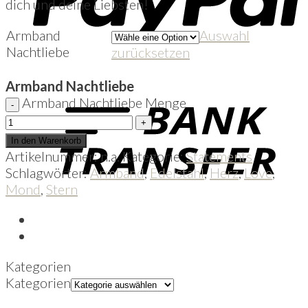
dich und deine Liebsten!
Armband
Auswahl
Nachtliebe
zurücksetzen
Armband Nachtliebe
Armband Nachtliebe Menge
In den Warenkorb
Artikelnummer:
n.a.
Kategorie:
Statements
Schlagwörter:
Armband
,
Edelstahl
,
Herz
,
Love
,
Mond
,
Stern
Kategorien
Kategorien