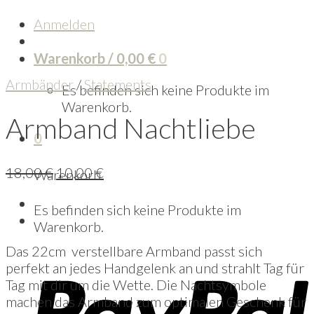
Anmelden
Warenkorb /
0,00
€
0
Armbänder
/
Statements
Es befinden sich keine Produkte im
Warenkorb.
Armband Nachtliebe
0
18,00
€
10,00
€
Warenkorb
Es befinden sich keine Produkte im
Warenkorb.
Das 22cm verstellbare Armband passt sich
perfekt an jedes Handgelenk an und strahlt Tag für
Tag mit dir um die Wette. Die Nachtsymbole
machen das Armband zum optimalen Geschenk für