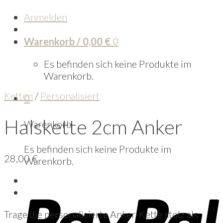
Anmelden
Warenkorb /
0,00
€
0
Es befinden sich keine Produkte im
Warenkorb.
Ketten
/
Personalisiert
0
Halskette 2cm Anker
Warenkorb
Es befinden sich keine Produkte im
28,00
€
Warenkorb.
Trage die personalisierte Anker-Kette stolz als