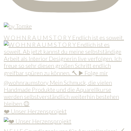
W O H N R A U M S T O R Y Endlich ist es soweit.
❤️ Unser Herzensprojekt