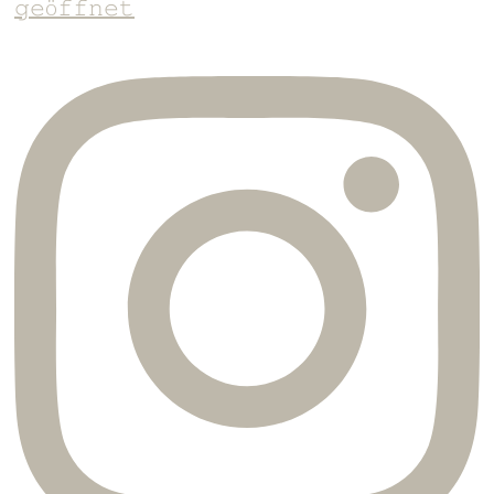
𝚐𝚎ö𝚏𝚏𝚗𝚎𝚝