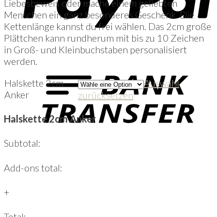
Liebesbeweis oder mache einem geliebten
Menschen ein ganz besonderes Geschenk. Die
Kettenlänge kannst du frei wählen. Das 2cm große
Plättchen kann rundherum mit bis zu 10 Zeichen
in Groß- und Kleinbuchstaben personalisiert
werden.
Halskette 2cm
Auswahl
Anker
zurücksetzen
Halskette 2cm Anker
Subtotal:
Add-ons total:
+
Total: