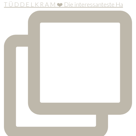
T Ü D D E L K R A M ❤️ Die interessanteste Ha