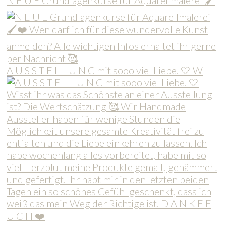
N E U E Grundlagenkurse für Aquarellmalerei 🖌
A U S S T E L L U N G mit sooo viel Liebe. 🤍 W