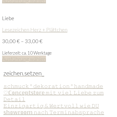
Ausführung wählen
Liebe
Lesezeichen Herz + Plättchen
30,00
€
–
33,00
€
Lieferzeit: ca. 10 Werktage
Ausführung wählen
zeichen.setzen_
𝚜𝚌𝚑𝚖𝚞𝚌𝚔 ° 𝚍𝚎𝚔𝚘𝚛𝚊𝚝𝚒𝚘𝚗 ° 𝚑𝚊𝚗𝚍𝚖𝚊𝚍𝚎
♡ℂ𝕠𝕟𝕔𝕖𝕡𝕥𝕤𝕥𝕠𝕣𝕖 𝚖𝚒𝚝 𝚟𝚒𝚎𝚕 𝙻𝚒𝚎𝚋𝚎 𝚣𝚞𝚖
𝙳𝚎𝚝𝚊𝚒𝚕
𝙴𝚒𝚗𝚣𝚒𝚐𝚊𝚛𝚝𝚒𝚐 & 𝚆𝚎𝚛𝚝𝚟𝚘𝚕𝚕 𝚠𝚒𝚎 𝙳𝚄
𝕤𝕙𝕠𝕨𝕣𝕠𝕠𝕞 𝚗𝚊𝚌𝚑 𝚃𝚎𝚛𝚖𝚒𝚗𝚊𝚋𝚜𝚙𝚛𝚊𝚌𝚑𝚎