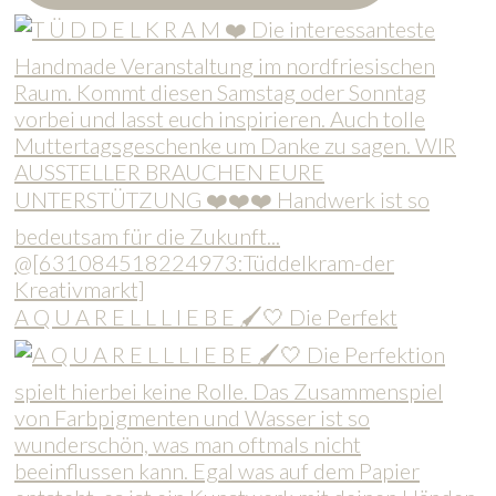
A Q U A R E L L L I E B E 🖌️🤍 Die Perfekt