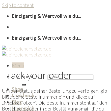
Skip to content
Einzigartig & Wertvoll wie du...
Einzigartig & Wertvoll wie du...
Menu
Track your order
Suche nach:
Shop
Um den Status deiner Bestellung zu verfolgen, gib
Lookbook
bitte deine Bestellnummer ein und klicke auf
Blog
„Nachverfolgen“. Die Bestellnummer steht auf dem
Über mich
Bestellbeleg oder in der Bestätigungsmail, die du