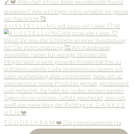
A U S S T E L L U N G mit sooo viel Liebe. 🤍 W
T Ü D D E L K R A M ❤️ Die interessanteste Ha