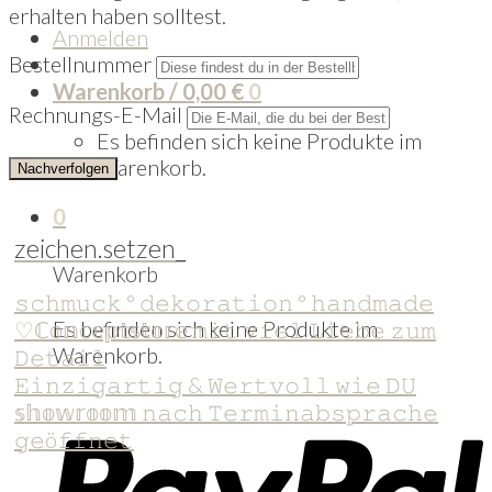
erhalten haben solltest.
Anmelden
Bestellnummer
Warenkorb /
0,00
€
0
Rechnungs-E-Mail
Es befinden sich keine Produkte im
Warenkorb.
Nachverfolgen
0
zeichen.setzen_
Warenkorb
𝚜𝚌𝚑𝚖𝚞𝚌𝚔 ° 𝚍𝚎𝚔𝚘𝚛𝚊𝚝𝚒𝚘𝚗 ° 𝚑𝚊𝚗𝚍𝚖𝚊𝚍𝚎
Es befinden sich keine Produkte im
♡ℂ𝕠𝕟𝕔𝕖𝕡𝕥𝕤𝕥𝕠𝕣𝕖 𝚖𝚒𝚝 𝚟𝚒𝚎𝚕 𝙻𝚒𝚎𝚋𝚎 𝚣𝚞𝚖
Warenkorb.
𝙳𝚎𝚝𝚊𝚒𝚕
𝙴𝚒𝚗𝚣𝚒𝚐𝚊𝚛𝚝𝚒𝚐 & 𝚆𝚎𝚛𝚝𝚟𝚘𝚕𝚕 𝚠𝚒𝚎 𝙳𝚄
𝕤𝕙𝕠𝕨𝕣𝕠𝕠𝕞 𝚗𝚊𝚌𝚑 𝚃𝚎𝚛𝚖𝚒𝚗𝚊𝚋𝚜𝚙𝚛𝚊𝚌𝚑𝚎
𝚐𝚎ö𝚏𝚏𝚗𝚎𝚝