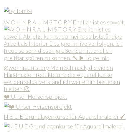
W O H N R A U M S T O R Y Endlich ist es soweit.
❤️ Unser Herzensprojekt
N E U E Grundlagenkurse für Aquarellmalerei 🖌