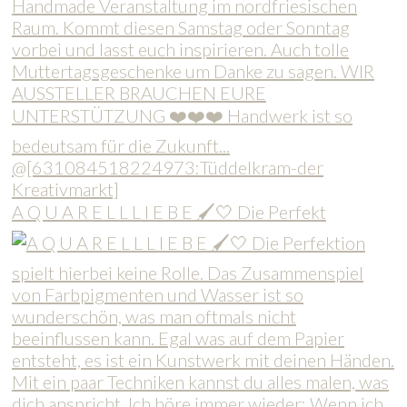
A Q U A R E L L L I E B E 🖌️🤍 Die Perfekt