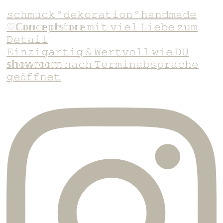
𝚜𝚌𝚑𝚖𝚞𝚌𝚔 ° 𝚍𝚎𝚔𝚘𝚛𝚊𝚝𝚒𝚘𝚗 ° 𝚑𝚊𝚗𝚍𝚖𝚊𝚍𝚎
♡ℂ𝕠𝕟𝕔𝕖𝕡𝕥𝕤𝕥𝕠𝕣𝕖 𝚖𝚒𝚝 𝚟𝚒𝚎𝚕 𝙻𝚒𝚎𝚋𝚎 𝚣𝚞𝚖
𝙳𝚎𝚝𝚊𝚒𝚕
𝙴𝚒𝚗𝚣𝚒𝚐𝚊𝚛𝚝𝚒𝚐 & 𝚆𝚎𝚛𝚝𝚟𝚘𝚕𝚕 𝚠𝚒𝚎 𝙳𝚄
𝕤𝕙𝕠𝕨𝕣𝕠𝕠𝕞 𝚗𝚊𝚌𝚑 𝚃𝚎𝚛𝚖𝚒𝚗𝚊𝚋𝚜𝚙𝚛𝚊𝚌𝚑𝚎
𝚐𝚎ö𝚏𝚏𝚗𝚎𝚝