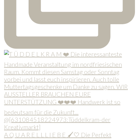
A Q U A R E L L L I E B E 🖌️🤍 Die Perfekt