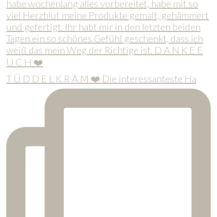
T Ü D D E L K R A M ❤️ Die interessanteste Ha