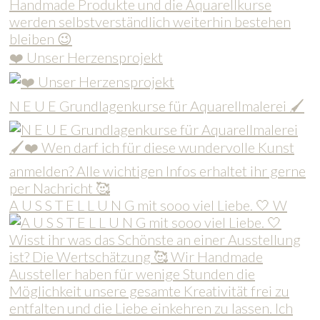
❤️ Unser Herzensprojekt
N E U E Grundlagenkurse für Aquarellmalerei 🖌
A U S S T E L L U N G mit sooo viel Liebe. 🤍 W