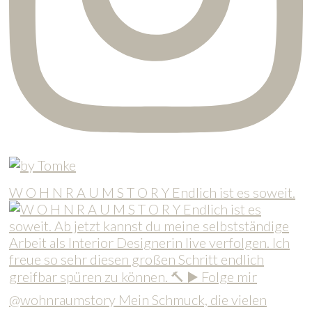
W O H N R A U M S T O R Y Endlich ist es soweit.