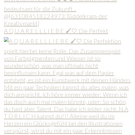
A Q U A R E L L L I E B E 🖌️🤍 Die Perfekt