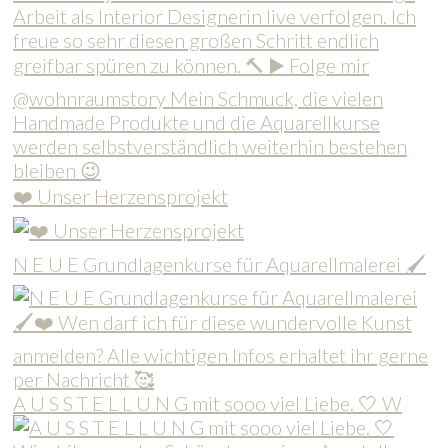
❤️ Unser Herzensprojekt
N E U E Grundlagenkurse für Aquarellmalerei 🖌
A U S S T E L L U N G mit sooo viel Liebe. 🤍 W