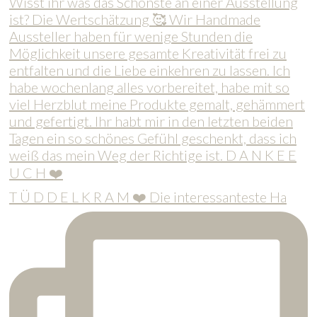
T Ü D D E L K R A M ❤️ Die interessanteste Ha