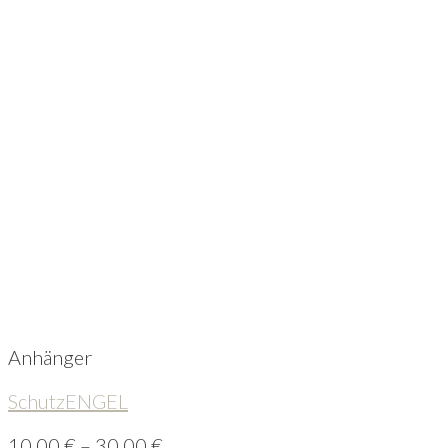
Anhänger
SchutzENGEL
10,00
€
–
30,00
€