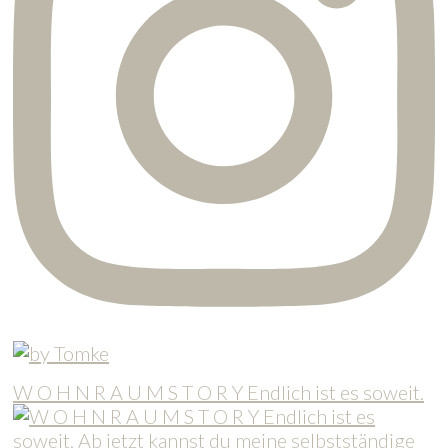
W O H N R A U M S T O R Y Endlich ist es soweit.