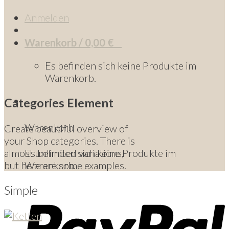
Anmelden
Warenkorb /
0,00
€
0
Es befinden sich keine Produkte im
Warenkorb.
0
Categories Element
Warenkorb
Create beautiful overview of
your Shop categories. There is
almost unlimited variations,
Es befinden sich keine Produkte im
but here are some examples.
Warenkorb.
Simple