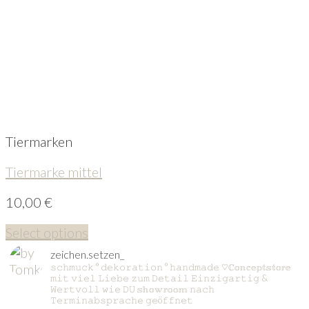
Tiermarken
Tiermarke mittel
10,00
€
Select options
zeichen.setzen_
𝚜𝚌𝚑𝚖𝚞𝚌𝚔 ° 𝚍𝚎𝚔𝚘𝚛𝚊𝚝𝚒𝚘𝚗 ° 𝚑𝚊𝚗𝚍𝚖𝚊𝚍𝚎
♡ℂ𝕠𝕟𝕔𝕖𝕡𝕥𝕤𝕥𝕠𝕣𝕖
𝚖𝚒𝚝 𝚟𝚒𝚎𝚕 𝙻𝚒𝚎𝚋𝚎 𝚣𝚞𝚖 𝙳𝚎𝚝𝚊𝚒𝚕
𝙴𝚒𝚗𝚣𝚒𝚐𝚊𝚛𝚝𝚒𝚐 &
𝚆𝚎𝚛𝚝𝚟𝚘𝚕𝚕 𝚠𝚒𝚎 𝙳𝚄
𝕤𝕙𝕠𝕨𝕣𝕠𝕠𝕞 𝚗𝚊𝚌𝚑
𝚃𝚎𝚛𝚖𝚒𝚗𝚊𝚋𝚜𝚙𝚛𝚊𝚌𝚑𝚎 𝚐𝚎ö𝚏𝚏𝚗𝚎𝚝