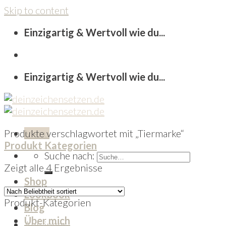
Skip to content
Einzigartig & Wertvoll wie du...
Einzigartig & Wertvoll wie du...
Produkte verschlagwortet mit „Tiermarke“
Menu
Produkt Kategorien
Suche nach:
Zeigt alle 4 Ergebnisse
Shop
Lookbook
Produkt-Kategorien
Blog
Über mich
Anhänger