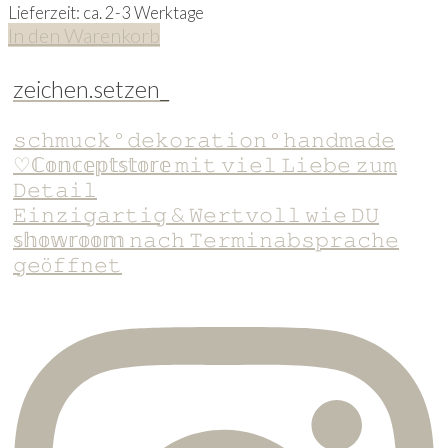
Lieferzeit: ca. 2-3 Werktage
In den Warenkorb
zeichen.setzen_
𝚜𝚌𝚑𝚖𝚞𝚌𝚔 ° 𝚍𝚎𝚔𝚘𝚛𝚊𝚝𝚒𝚘𝚗 ° 𝚑𝚊𝚗𝚍𝚖𝚊𝚍𝚎
♡ℂ𝕠𝕟𝕔𝕖𝕡𝕥𝕤𝕥𝕠𝕣𝕖 𝚖𝚒𝚝 𝚟𝚒𝚎𝚕 𝙻𝚒𝚎𝚋𝚎 𝚣𝚞𝚖
𝙳𝚎𝚝𝚊𝚒𝚕
𝙴𝚒𝚗𝚣𝚒𝚐𝚊𝚛𝚝𝚒𝚐 & 𝚆𝚎𝚛𝚝𝚟𝚘𝚕𝚕 𝚠𝚒𝚎 𝙳𝚄
𝕤𝕙𝕠𝕨𝕣𝕠𝕠𝕞 𝚗𝚊𝚌𝚑 𝚃𝚎𝚛𝚖𝚒𝚗𝚊𝚋𝚜𝚙𝚛𝚊𝚌𝚑𝚎
𝚐𝚎ö𝚏𝚏𝚗𝚎𝚝