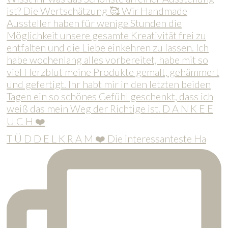
T Ü D D E L K R A M ❤️ Die interessanteste Ha