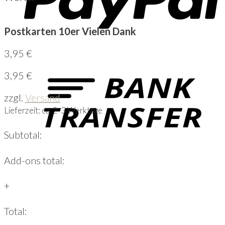
Postkarten 10er Vielen Dank
3,95
€
3,95
€
zzgl.
Versand
Lieferzeit: ca. 2-3 Werktage
Subtotal:
Add-ons total:
+
Total: