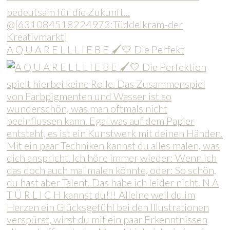
A Q U A R E L L L I E B E 🖌️🤍 Die Perfekt