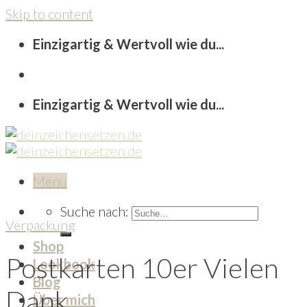
Skip to content
Einzigartig & Wertvoll wie du...
Einzigartig & Wertvoll wie du...
Menu
Suche nach:
Verpackung
Shop
Postkarten 10er Vielen
Lookbook
Blog
Dank
Über mich