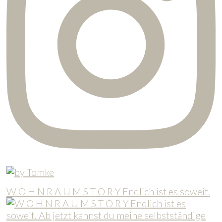
W O H N R A U M S T O R Y Endlich ist es soweit.