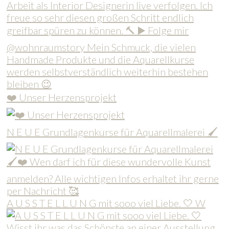
❤️ Unser Herzensprojekt
N E U E Grundlagenkurse für Aquarellmalerei 🖌
A U S S T E L L U N G mit sooo viel Liebe. 🤍 W