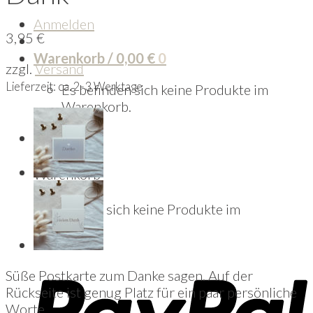
Anmelden
3,95
€
Warenkorb /
0,00
€
0
zzgl.
Versand
Lieferzeit: ca. 2-3 Werktage
Es befinden sich keine Produkte im
Warenkorb.
0
Warenkorb
Es befinden sich keine Produkte im
Warenkorb.
Süße Postkarte zum Danke sagen. Auf der
Rückseite ist genug Platz für ein paar persönliche
Worte.