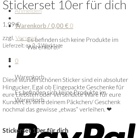
Stickerset 10er für dich
Anmelden
1,99
€
Warenkorb /
0,00
€
0
zzgl.
Versand
Es befinden sich keine Produkte im
Lieferzeit: ca. 2-3 Werktage
Warenkorb.
0
Warenkorb
Diese wunderschönen Sticker sind ein absoluter
Hingucker. Egal ob Eingepackte Geschenke für
Es befinden sich keine Produkte im
eure Liebsten oder Versendete Ware für eure
Warenkorb.
Kunden, es wird deinem Päckchen/ Geschenk
nochmal das gewisse „etwas“ verleihen. ❤
Stickerset 10er für dich