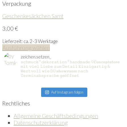
Verpackung
Geschenkesäckchen Samt
3,00
€
Lieferzeit: ca. 2-3 Werktage
Ausführung wählen
zeichen.setzen_
𝚜𝚌𝚑𝚖𝚞𝚌𝚔 ° 𝚍𝚎𝚔𝚘𝚛𝚊𝚝𝚒𝚘𝚗 ° 𝚑𝚊𝚗𝚍𝚖𝚊𝚍𝚎
♡ℂ𝕠𝕟𝕔𝕖𝕡𝕥𝕤𝕥𝕠𝕣𝕖
𝚖𝚒𝚝 𝚟𝚒𝚎𝚕 𝙻𝚒𝚎𝚋𝚎 𝚣𝚞𝚖 𝙳𝚎𝚝𝚊𝚒𝚕
𝙴𝚒𝚗𝚣𝚒𝚐𝚊𝚛𝚝𝚒𝚐 &
𝚆𝚎𝚛𝚝𝚟𝚘𝚕𝚕 𝚠𝚒𝚎 𝙳𝚄
𝕤𝕙𝕠𝕨𝕣𝕠𝕠𝕞 𝚗𝚊𝚌𝚑
𝚃𝚎𝚛𝚖𝚒𝚗𝚊𝚋𝚜𝚙𝚛𝚊𝚌𝚑𝚎 𝚐𝚎ö𝚏𝚏𝚗𝚎𝚝
Auf Instagram folgen
Rechtliches
Allgemeine Geschäftsbedingungen
Datenschutzerklärung