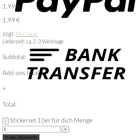
1,99
€
1,99
€
zzgl.
Versand
Lieferzeit: ca. 2-3 Werktage
Subtotal:
Add-ons total:
+
Total:
Stickerset 10er für dich Menge
In den Warenkorb