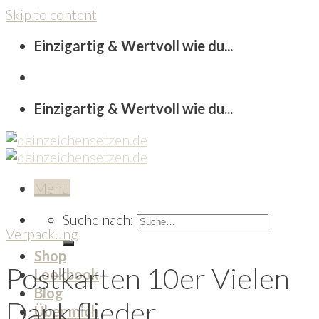
Skip to content
Einzigartig & Wertvoll wie du...
Einzigartig & Wertvoll wie du...
Menu
Suche nach:
Verpackung
Shop
Postkarten 10er Vielen
Lookbook
Blog
Dank flieder
Über mich