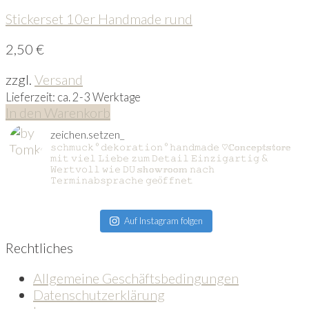
Stickerset 10er Handmade rund
2,50
€
zzgl.
Versand
Lieferzeit: ca. 2-3 Werktage
In den Warenkorb
zeichen.setzen_
𝚜𝚌𝚑𝚖𝚞𝚌𝚔 ° 𝚍𝚎𝚔𝚘𝚛𝚊𝚝𝚒𝚘𝚗 ° 𝚑𝚊𝚗𝚍𝚖𝚊𝚍𝚎
♡ℂ𝕠𝕟𝕔𝕖𝕡𝕥𝕤𝕥𝕠𝕣𝕖
𝚖𝚒𝚝 𝚟𝚒𝚎𝚕 𝙻𝚒𝚎𝚋𝚎 𝚣𝚞𝚖 𝙳𝚎𝚝𝚊𝚒𝚕
𝙴𝚒𝚗𝚣𝚒𝚐𝚊𝚛𝚝𝚒𝚐 &
𝚆𝚎𝚛𝚝𝚟𝚘𝚕𝚕 𝚠𝚒𝚎 𝙳𝚄
𝕤𝕙𝕠𝕨𝕣𝕠𝕠𝕞 𝚗𝚊𝚌𝚑
𝚃𝚎𝚛𝚖𝚒𝚗𝚊𝚋𝚜𝚙𝚛𝚊𝚌𝚑𝚎 𝚐𝚎ö𝚏𝚏𝚗𝚎𝚝
Auf Instagram folgen
Rechtliches
Allgemeine Geschäftsbedingungen
Datenschutzerklärung