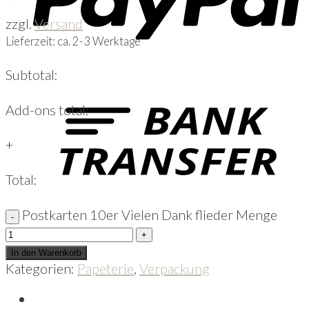
zzgl.
Versand
Lieferzeit: ca. 2-3 Werktage
Subtotal:
Add-ons total:
+
Total:
Postkarten 10er Vielen Dank flieder Menge
In den Warenkorb
Kategorien:
Papeterie
,
Verpackung