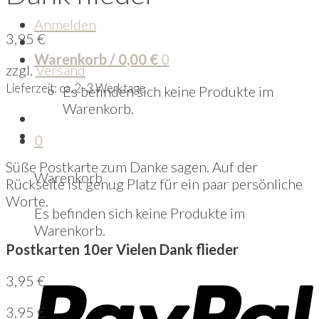
Anmelden
3,95
€
Warenkorb /
0,00
€
0
zzgl.
Versand
Lieferzeit: ca. 2-3 Werktage
Es befinden sich keine Produkte im
Warenkorb.
0
Süße Postkarte zum Danke sagen. Auf der
Warenkorb
Rückseite ist genug Platz für ein paar persönliche
Worte.
Es befinden sich keine Produkte im
Warenkorb.
Postkarten 10er Vielen Dank flieder
3,95
€
3,95
€