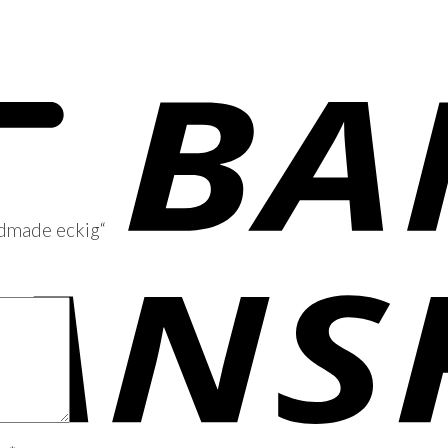
ndmade eckig“