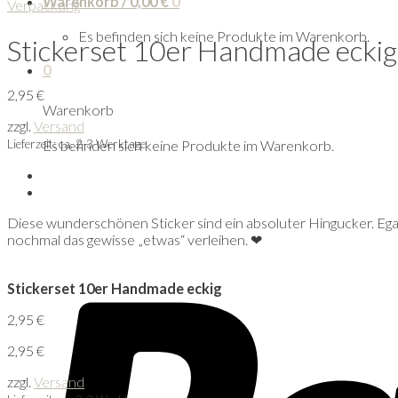
Warenkorb /
0,00
€
0
Verpackung
Es befinden sich keine Produkte im Warenkorb.
Stickerset 10er Handmade eckig
0
2,95
€
Warenkorb
zzgl.
Versand
Lieferzeit: ca. 2-3 Werktage
Es befinden sich keine Produkte im Warenkorb.
Diese wunderschönen Sticker sind ein absoluter Hingucker. E
nochmal das gewisse „etwas“ verleihen. ❤
Stickerset 10er Handmade eckig
2,95
€
2,95
€
zzgl.
Versand