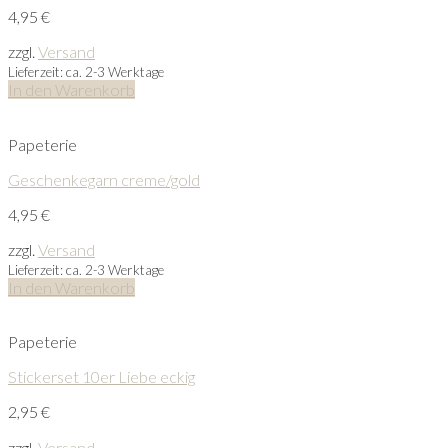
4,95
€
zzgl.
Versand
Lieferzeit: ca. 2-3 Werktage
In den Warenkorb
Papeterie
Geschenkegarn creme/gold
4,95
€
zzgl.
Versand
Lieferzeit: ca. 2-3 Werktage
In den Warenkorb
Papeterie
Stickerset 10er Liebe eckig
2,95
€
zzgl.
Versand