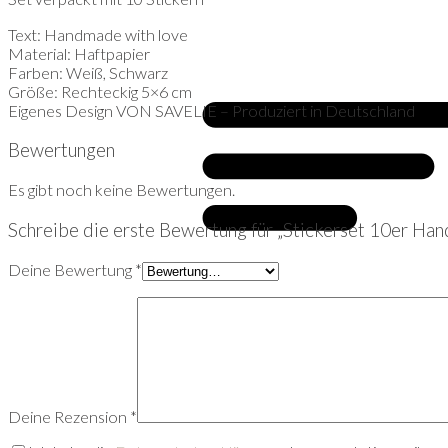
Text: Handmade with love
Material: Haftpapier
Farben: Weiß, Schwarz
Größe: Rechteckig 5×6 cm
Eigenes Design VON SAVELIE – Produziert in Deutschland
Bewertungen
Es gibt noch keine Bewertungen.
Schreibe die erste Bewertung für „Stickerset 10er Ha
Deine Bewertung
*
Deine Rezension
*