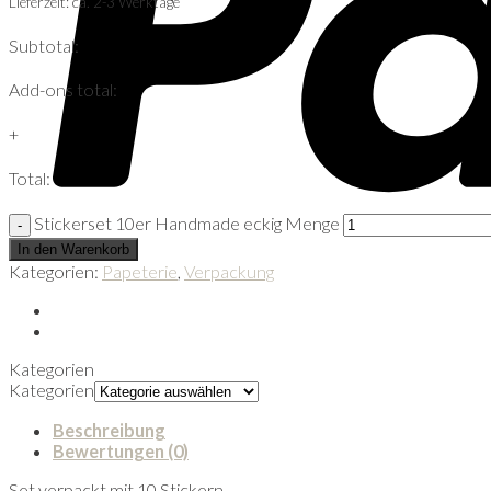
Lieferzeit: ca. 2-3 Werktage
Subtotal:
Add-ons total:
+
Total:
Stickerset 10er Handmade eckig Menge
In den Warenkorb
Kategorien:
Papeterie
,
Verpackung
Kategorien
Kategorien
Beschreibung
Bewertungen (0)
Set verpackt mit 10 Stickern