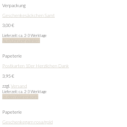
Verpackung
Geschenkesäckchen Samt
3,00
€
Lieferzeit: ca. 2-3 Werktage
Ausführung wählen
Papeterie
Postkarten 10er Herzlichen Dank
3,95
€
zzgl.
Versand
Lieferzeit: ca. 2-3 Werktage
In den Warenkorb
Papeterie
Geschenkegarn rosa/gold