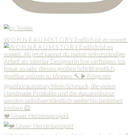
W O H N R A U M S T O R Y Endlich ist es soweit.
❤️ Unser Herzensprojekt