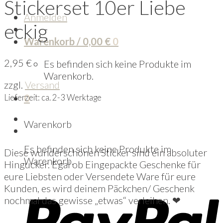
Stickerset 10er Liebe
Anmelden
eckig
Warenkorb /
0,00
€
0
2,95
€
Es befinden sich keine Produkte im
Warenkorb.
zzgl.
Versand
0
Lieferzeit: ca. 2-3 Werktage
Warenkorb
Es befinden sich keine Produkte im
Diese wunderschönen Sticker sind ein absoluter
Warenkorb.
Hingucker. Egal ob Eingepackte Geschenke für
eure Liebsten oder Versendete Ware für eure
Kunden, es wird deinem Päckchen/ Geschenk
nochmal das gewisse „etwas“ verleihen. ❤