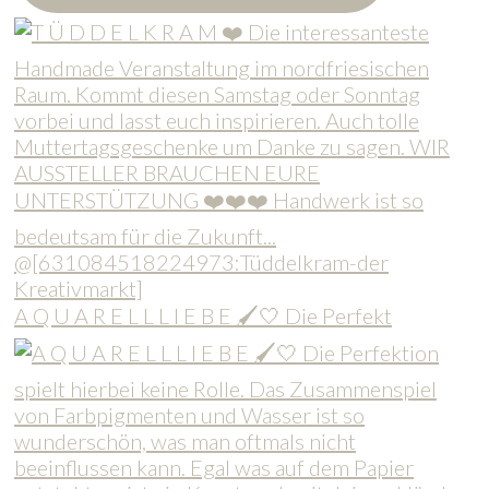
A Q U A R E L L L I E B E 🖌️🤍 Die Perfekt