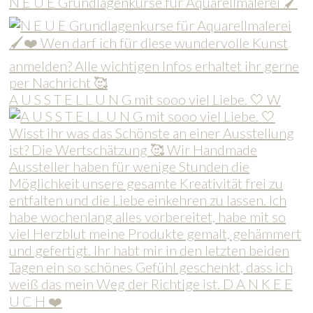
N E U E Grundlagenkurse für Aquarellmalerei 🖌
A U S S T E L L U N G mit sooo viel Liebe. 🤍 W