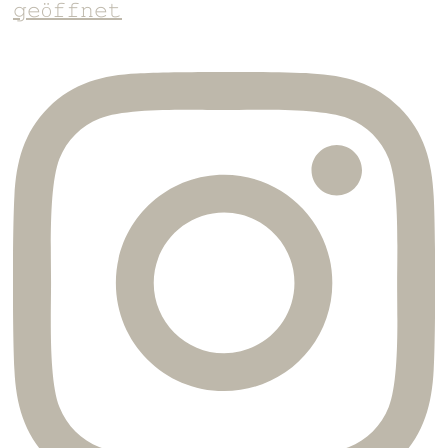
𝚐𝚎ö𝚏𝚏𝚗𝚎𝚝