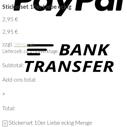
Stickerset 10er Liebe eckig
2,95
€
2,95
€
zzgl.
Versand
Lieferzeit: ca. 2-3 Werktage
Subtotal:
Add-ons total:
+
Total:
Stickerset 10er Liebe eckig Menge