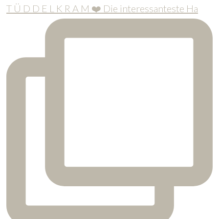
T Ü D D E L K R A M ❤️ Die interessanteste Ha