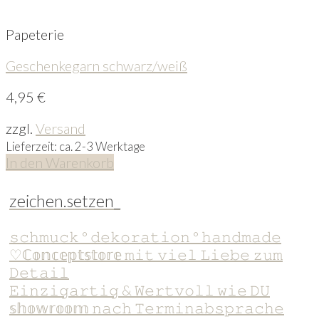
Papeterie
Geschenkegarn schwarz/weiß
4,95
€
zzgl.
Versand
Lieferzeit: ca. 2-3 Werktage
In den Warenkorb
zeichen.setzen_
𝚜𝚌𝚑𝚖𝚞𝚌𝚔 ° 𝚍𝚎𝚔𝚘𝚛𝚊𝚝𝚒𝚘𝚗 ° 𝚑𝚊𝚗𝚍𝚖𝚊𝚍𝚎
♡ℂ𝕠𝕟𝕔𝕖𝕡𝕥𝕤𝕥𝕠𝕣𝕖 𝚖𝚒𝚝 𝚟𝚒𝚎𝚕 𝙻𝚒𝚎𝚋𝚎 𝚣𝚞𝚖
𝙳𝚎𝚝𝚊𝚒𝚕
𝙴𝚒𝚗𝚣𝚒𝚐𝚊𝚛𝚝𝚒𝚐 & 𝚆𝚎𝚛𝚝𝚟𝚘𝚕𝚕 𝚠𝚒𝚎 𝙳𝚄
𝕤𝕙𝕠𝕨𝕣𝕠𝕠𝕞 𝚗𝚊𝚌𝚑 𝚃𝚎𝚛𝚖𝚒𝚗𝚊𝚋𝚜𝚙𝚛𝚊𝚌𝚑𝚎